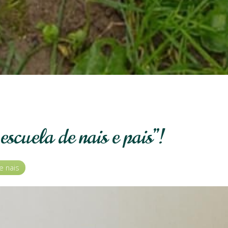
scuela de nais e pais”!
e nais