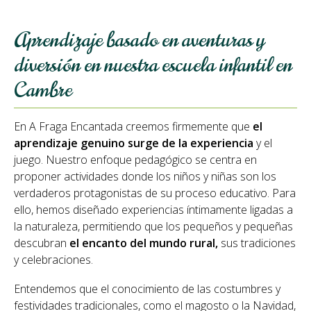
artículo! Espacios que fomentan la creatividad y
la curiosidad En nuestra escuela infantil en
Cambre, creemos que el entorno es el tercer
Aprendizaje basado en aventuras y
educador, después de la familia y los
diversión en nuestra escuela infantil en
profesionales.
Cambre
En A Fraga Encantada creemos firmemente que
el
aprendizaje genuino surge de la experiencia
y el
juego. Nuestro enfoque pedagógico se centra en
proponer actividades donde los niños y niñas son los
verdaderos protagonistas de su proceso educativo. Para
ello, hemos diseñado experiencias íntimamente ligadas a
la naturaleza, permitiendo que los pequeños y pequeñas
descubran
el encanto del mundo rural,
sus tradiciones
y celebraciones.
Entendemos que el conocimiento de las costumbres y
festividades tradicionales, como el magosto o la Navidad,