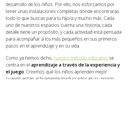
desarrollo de los niños. Por ello, nos esforzamos por
tener unas instalaciones completas donde encontrarás
todo lo que buscas para tu hijo/a y mucho más. Cada
uno de nuestros espacios cuenta una historia, cada
detalle tiene un propósito, y cada actividad está pensada
para acompañar a los más pequeños en sus primeros
pasos en el aprendizaje y en su vida.
Como ya hemos dicho,
nuestro método educativo
se
centra en el
aprendizaje a través de la experiencia y
el juego
. Creemos que los niños aprenden mejor
cuando están activamente involucrados en su propio
aprendizaje. Es por eso que ofrecemos una amplia
variedad de actividades que fomentan la exploración, la
creatividad y la socialización.
Visita nuestra escuela infantil en
Cambre y solicita más información
Si buscas un
centro educacional para niños de 0 a 3